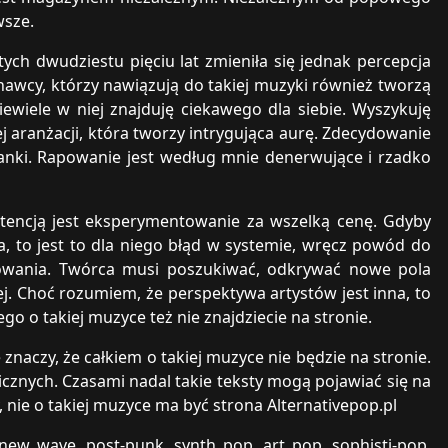
wsze.
 tych dwudziestu pięciu lat zmieniła się jednak percepcja
nawcy, którzy nawiązują do takiej muzyki również tworzą
wiele w niej znajduję ciekawego dla siebie. Wyszykuję
j aranżacji, która tworzy intrygująca aurę. Zdecydowanie
nki. Rapowanie jest według mnie denerwujące i rzadko
intencją jest eksperymentowanie za wszelką cenę. Gdyby
to jest to dla niego błąd w systemie, wręcz powód do
ntowania. Twórca musi poszukiwać, odkrywać nowe pola
. Choć rozumiem, że perspektywa artystów jest inna, to
go o takiej muzyce też nie znajdziecie na stronie.
 znaczy, że całkiem o takiej muzyce nie będzie na stronie.
icznych. Czasami nadal takie teksty mogą pojawiać się na
nie o takiej muzyce ma być strona Alternativepop.pl
new wave, post-punk, synth pop, art pop, sophisti-pop,