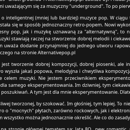
mi uważającym się za muzyczny "underground". To po pier
ie o inteligentnej (mniej lub bardziej) muzyce pop. W ciągu
0. stała się w sposób jednoznaczny retro-popem. Nowi wyko
sny pop, jak i muzykę uznawaną za "alternatywną", to nie
zyki stawiają raczej na stworzenie dobrej melodii i ciekawe
ton uważa dodanie przynajmniej do jednego utworu rapowa
czego na stronie Alternativepop.pl
 jest tworzenie dobrej kompozycji, dobrej piosenki, ale 
wyszła jakaś popowa, melodyjna i chwytliwa kompozycja, 
śnie celem muzyki. Nie jestem przeciwnikiem eksperyme
dla samego eksperymentowania. Im dziwniej, tym ciekawiej
i poszukiwań. A tym jest dla mnie eksperymentowanie. Dlate
wej tworzonej, by szokować. Im głośniej, tym lepiej. To nie
ro o "mocnych" płytach, zarówno rockowych, jak i elektron
wszystko można jednoznacznie określić. Ale co do zasady, 
 na stronie głównej tematem są: lata 8O., new romantic, 