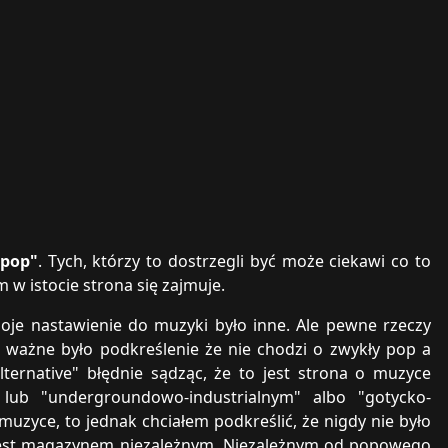
 pop"
. Tych, którzy to dostrzegli być może ciekawi co to
 w istocie strona się zajmuje.
moje nastawienie do muzyki było inne. Ale pewne rzeczy
 ważne było podkreślenie że nie chodzi o zwykły pop a
lternative" błędnie sądząc, że to jest strona o muzyce
lub "undergroundowo-industrialnym" albo "gotycko-
muzyce, to jednak chciałem podkreślić, że nigdy nie było
al jest magazynem niezależnym. Niezależnym od popowego