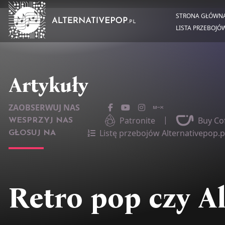
STRONA GŁÓWN
LISTA PRZEBOJÓ
Artykuły
ZAOBSERWUJ NAS
|
Patronite
Buy Co
WESPRZYJ NAS
Listę przebojów Alternativepop.p
GŁOSUJ NA
Retro pop czy A