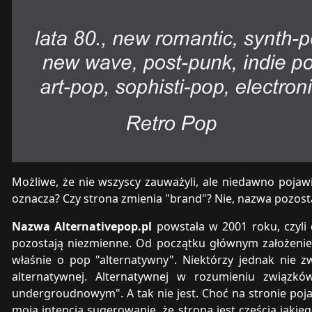
Możliwe, że nie wszyscy zauważyli, ale niedawno pojawi
oznacza? Czy strona zmienia "brand"? Nie, nazwa pozosta
Nazwa Alternativepop.pl
powstała w 2001 roku, czyli
pozostają niezmienne. Od początku głównym założeniem
właśnie o pop "alternatywny". Niektórzy jednak nie zw
alternatywnej. Alternatywnej w rozumieniu związk
undergroudnowym". A tak nie jest. Choć na stronie pojaw
moją intencją sugerowanie, że strona jest częścią jak