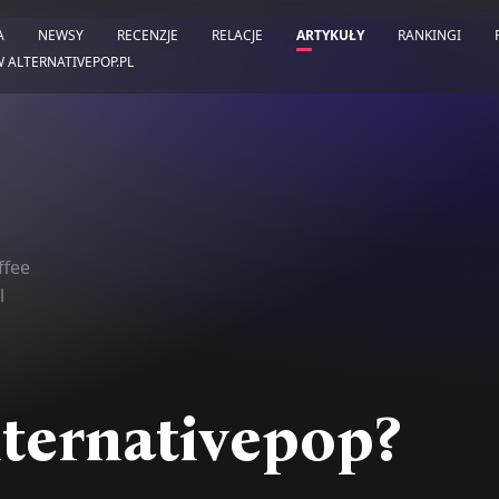
A
NEWSY
RECENZJE
RELACJE
ARTYKUŁY
RANKINGI
W ALTERNATIVEPOP.PL
ffee
l
lternativepop?