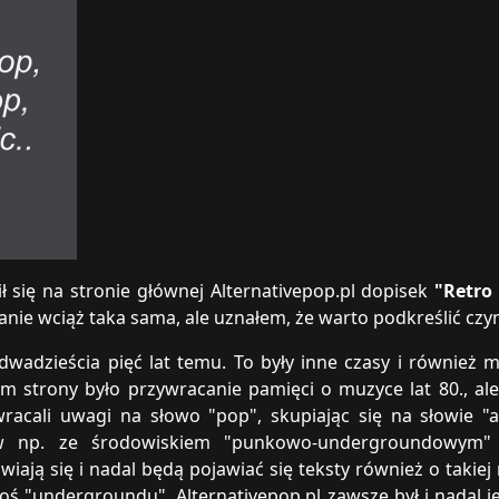
ł się na stronie głównej Alternativepop.pl dopisek
"Retro
nie wciąż taka sama, ale uznałem, że warto podkreślić czym
 dwadzieścia pięć lat temu. To były inne czasy i również 
 strony było przywracanie pamięci o muzyce lat 80., ale
racali uwagi na słowo "pop", skupiając się na słowie "a
ów np. ze środowiskiem "punkowo-undergroundowym" 
iają się i nadal będą pojawiać się teksty również o takiej 
iegoś "undergroundu". Alternativepop.pl zawsze był i nad