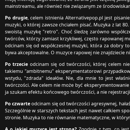
mainstreamu, ale również nie związanym ze środowiska
Po drugie
, celem istnienia Alternativepop.pl jest pisan
muzyki, o której zawsze chciałem pisać. Muzyka z lat 8
swoistą muzykę "retro". Choć śledzę zarówno współcze
twórców, którzy zamiast krzykliwej, często rapowanej mu
odcinam się od współczesnej muzyki, która za dobry 
bywa akceptowalne. O muzyce rapowej nie znajdziecie ni
Po trzecie
odcinam się od twórczości, której celem nie
takiemu "ambitnemu" eksperymentatorowi przypadkowo 
wstydu, "zdrada" ideałów. Nie, dla mnie to jest wła
twórczości. Ale celem nie może być eksperymentowanie 
ja szukam efektu końcowego twórczości, a nie rejestracj
Po czwarte
odcinam się od twórczości agresywnej, hałaśli
Szczególnie w starszych tekstach jest nawet całkiem spo
stronie. Muzyka to nie równanie matematyczne, w którym 
A o jakiej muzyce jest strona?
Zgodnie z tym, co jest