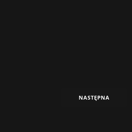
NASTĘPNA STRONA
NASTĘPNA